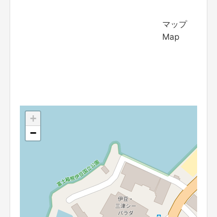
マップ
Map
+
−