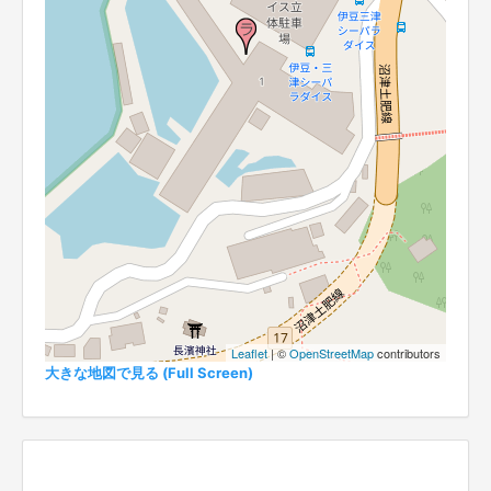
Leaflet
| ©
OpenStreetMap
contributors
大きな地図で見る (Full Screen)