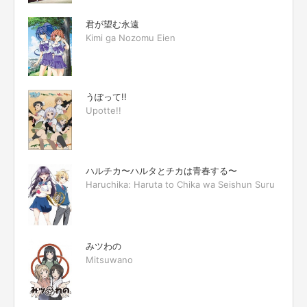
君が望む永遠
Kimi ga Nozomu Eien
うぽって!!
Upotte!!
ハルチカ〜ハルタとチカは青春する〜
Haruchika: Haruta to Chika wa Seishun Suru
みツわの
Mitsuwano