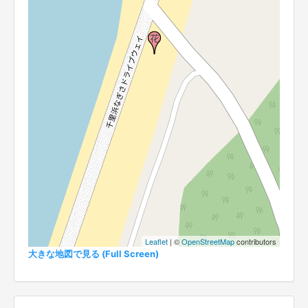
Leaflet
| ©
OpenStreetMap
contributors
大きな地図で見る (Full Screen)