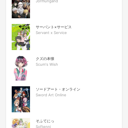
Jormungand
サーバント×サービス
Servant x Service
クズの本懐
Scum's Wish
ソードアート・オンライン
Sword Art Online
そふてにっ
Softenni