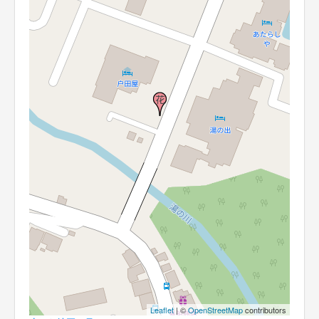
Leaflet
| ©
OpenStreetMap
contributors