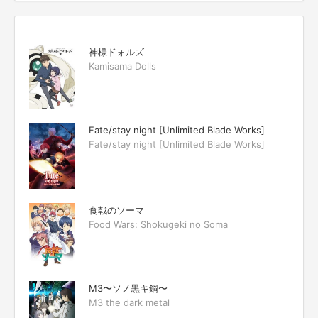
神様ドォルズ
Kamisama Dolls
Fate/stay night [Unlimited Blade Works]
Fate/stay night [Unlimited Blade Works]
食戟のソーマ
Food Wars: Shokugeki no Soma
M3〜ソノ黒キ鋼〜
M3 the dark metal