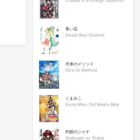
Croisée in a Foreign Labyrinth
青い花
Sweet Blue Flowers
天体のメソッド
Sora no Method
くまみこ
Kuma Miko: Girl Meets Bear
灼眼のシャナ
Shakugan no Shana