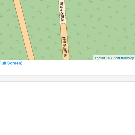
Leaflet
| ©
OpenStreetMap
l Screen)