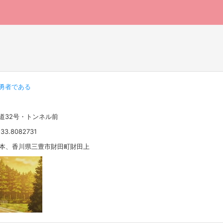
勇者である
国道32号・トンネル前
133.8082731
 日本、香川県三豊市財田町財田上