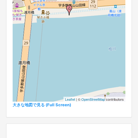
Leaflet
| ©
OpenStreetMap
contributors
大きな地図で見る (Full Screen)