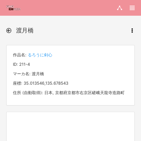
渡月橋
作品名:
るろうに剣心
ID: 211-4
マーカ名: 渡月橋
座標: 35.013546,135.678543
住所 (自動取得): 日本, 京都府京都市右京区嵯峨天龍寺造路町