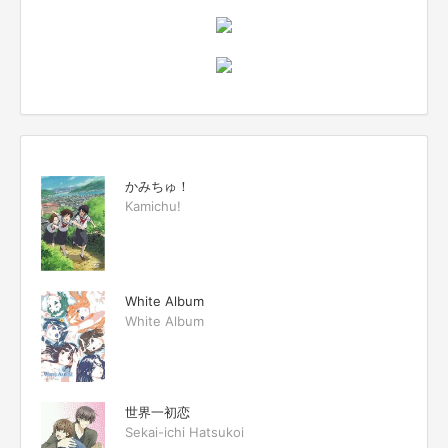
かみちゅ！
Kamichu!
White Album
White Album
世界一初恋
Sekai-ichi Hatsukoi