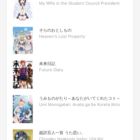
My Wife is the Student Council President
そらのおとしもの
Heaven's Lost Property
未来日記
Future Diary
うみものがたり～あなたがいてくれたコト～
Umi Monogatari: Anata ga Ite Kureta Koto
超訳百人一首 うた恋い。
Choyaku Hyakunin isshu: Uta Koi