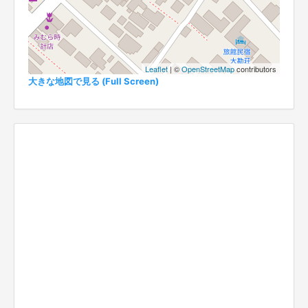
Leaflet
| ©
OpenStreetMap
contributors
大きな地図で見る (Full Screen)