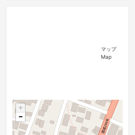
マップ
Map
+
−