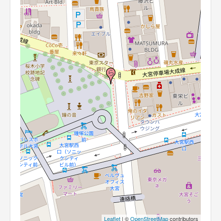
Leaflet
| ©
OpenStreetMap
contributors