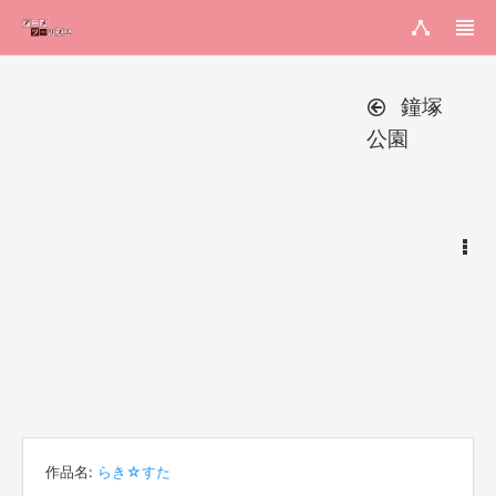
鐘塚
公園
作品名:
らき☆すた