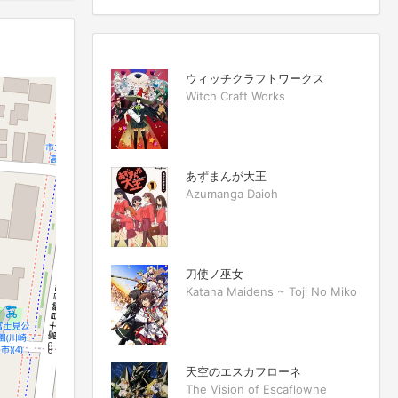
ウィッチクラフトワークス
Witch Craft Works
あずまんが大王
Azumanga Daioh
刀使ノ巫女
Katana Maidens ~ Toji No Miko
天空のエスカフローネ
The Vision of Escaflowne