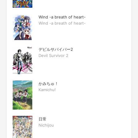
Wind -a breath of heart-
Wind -a breath of heart-
デビルサバイバー2
Devil Survivor 2
かみちゅ！
Kamichu!
日常
Nichijou