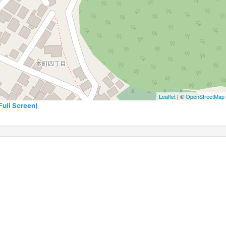
Leaflet
| ©
OpenStreetMap
l Screen)