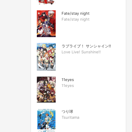
Fate/stay night
Fate/stay night
ラブライブ！ サンシャイン!!
Love Live! Sunshine!!
11eyes
11eyes
つり球
Tsuritama