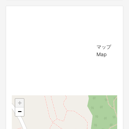
マップ
Map
+
−