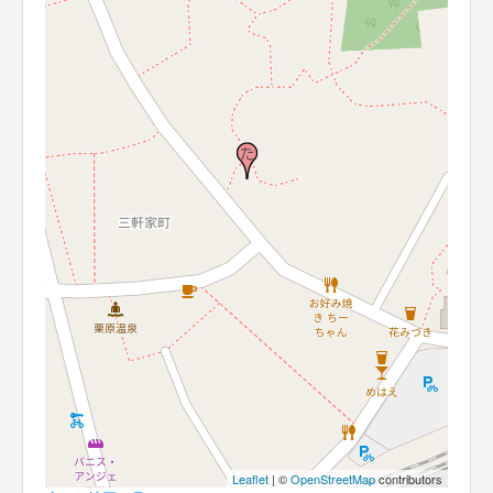
Leaflet
| ©
OpenStreetMap
contributors