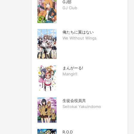
GJ部
GJ Club
俺たちに翼はない
We Without Wings
まんがーる!
Mangirl!
生徒会役員共
Seitokai Yakuindomo
R.O.D