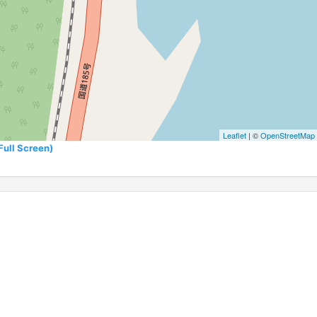
Leaflet
| ©
OpenStreetMap
l Screen)