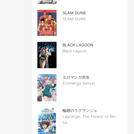
SLAM DUNK
SLAM DUNK
BLACK LAGOON
Black Lagoon
エロマンガ先生
Eromanga Sensei
輪廻のラグランジェ
Lagrange: The Flower of Rin-
ne