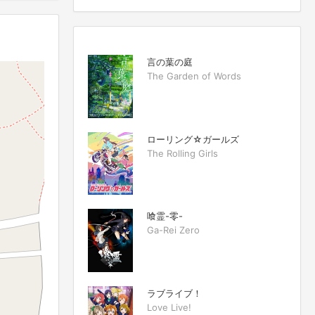
言の葉の庭
The Garden of Words
ローリング☆ガールズ
The Rolling Girls
喰霊-零-
Ga-Rei Zero
ラブライブ！
Love Live!