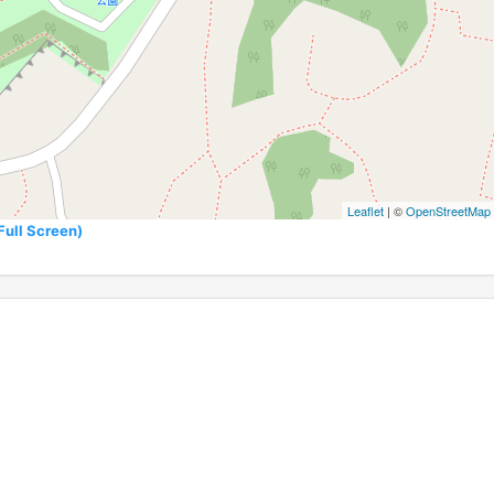
Leaflet
| ©
OpenStreetMap
l Screen)