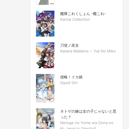
艦隊これくしょん -艦これ-
Kantai Collection
刀使ノ巫女
Katana Maidens ~ Toji No Miko
侵略！イカ娘
Squid Girl
ネトゲの嫁は女の子じゃないと思
った？
Netoge no Yome wa Onna no
Ko Janai to Omotta?