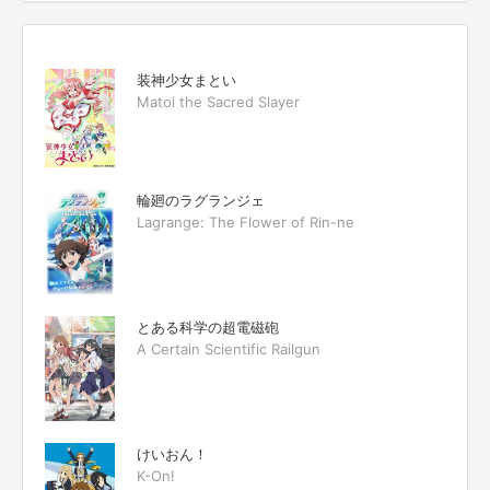
装神少女まとい
Matoi the Sacred Slayer
輪廻のラグランジェ
Lagrange: The Flower of Rin-ne
とある科学の超電磁砲
A Certain Scientific Railgun
けいおん！
K-On!