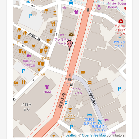
Leaflet
| ©
OpenStreetMap
contributors