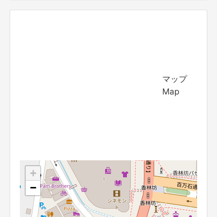
マップ
Map
+
−