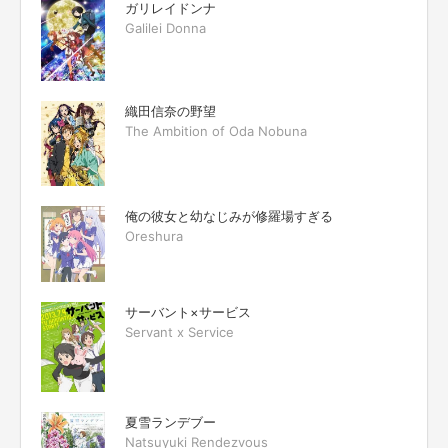
ガリレイドンナ
Galilei Donna
織田信奈の野望
The Ambition of Oda Nobuna
俺の彼女と幼なじみが修羅場すぎる
Oreshura
サーバント×サービス
Servant x Service
夏雪ランデブー
Natsuyuki Rendezvous