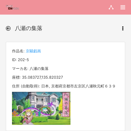
八瀬の集落
作品名:
京騒戯画
ID: 202-5
マーカ名: 八瀬の集落
座標: 35.083727,135.820327
住所 (自動取得): 日本, 京都府京都市左京区八瀬秋元町６３９