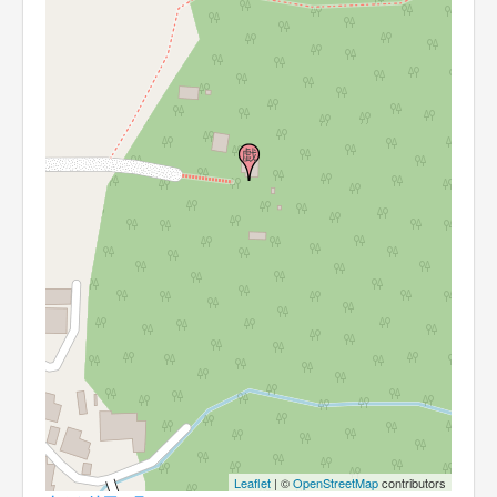
Leaflet
| ©
OpenStreetMap
contributors