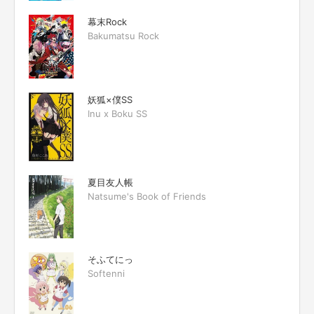
幕末Rock
Bakumatsu Rock
妖狐×僕SS
Inu x Boku SS
夏目友人帳
Natsume's Book of Friends
そふてにっ
Softenni