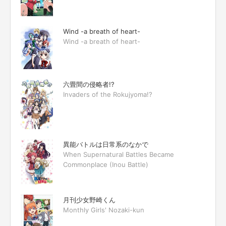
Wind -a breath of heart-
Wind -a breath of heart-
六畳間の侵略者!?
Invaders of the Rokujyoma!?
異能バトルは日常系のなかで
When Supernatural Battles Became
Commonplace (Inou Battle)
月刊少女野崎くん
Monthly Girls' Nozaki-kun