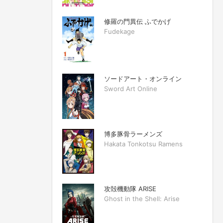
修羅の門異伝 ふでかげ
Fudekage
ソードアート・オンライン
Sword Art Online
博多豚骨ラーメンズ
Hakata Tonkotsu Ramens
攻殻機動隊 ARISE
Ghost in the Shell: Arise