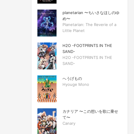
planetarian 〜ちいさなほしのゆ
め〜
Planetarian: The Reverie of a
Little Planet
H2O -FOOTPRINTS IN THE
SAND-
H2O -FOOTPRINTS IN THE
SAND-
へうげもの
Hyouge Mono
カナリア 〜この想いを歌に乗せ
て〜
Canary