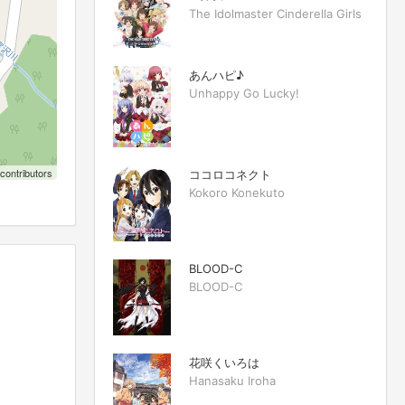
The Idolmaster Cinderella Girls
あんハピ♪
Unhappy Go Lucky!
contributors
ココロコネクト
Kokoro Konekuto
BLOOD-C
BLOOD-C
花咲くいろは
Hanasaku Iroha