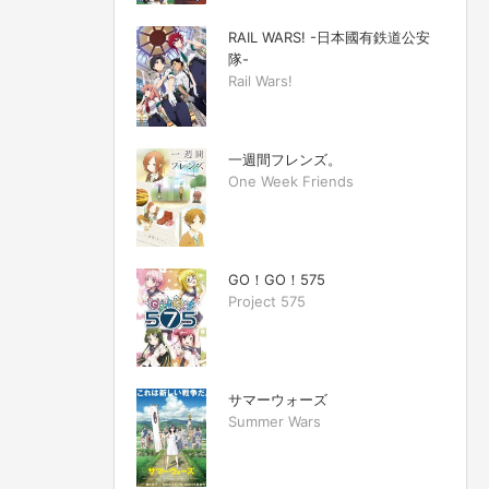
RAIL WARS! -日本國有鉄道公安
隊-
Rail Wars!
一週間フレンズ。
One Week Friends
GO！GO！575
Project 575
サマーウォーズ
Summer Wars