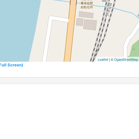
Leaflet
| ©
OpenStreetMap
l Screen)