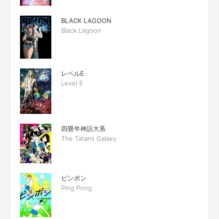
BLACK LAGOON
Black Lagoon
レベルE
Level E
四畳半神話大系
The Tatami Galaxy
ピンポン
Ping Pong