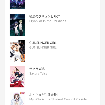
極黒のブリュンヒルデ
Brynhildr in the Darkness
GUNSLINGER GIRL
GUNSLINGER GIRL
サクラ大戦
Sakura Taisen
おくさまが生徒会長!
My Wife is the Student Council President