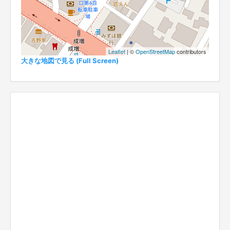
Leaflet
| ©
OpenStreetMap
contributors
大きな地図で見る (Full Screen)