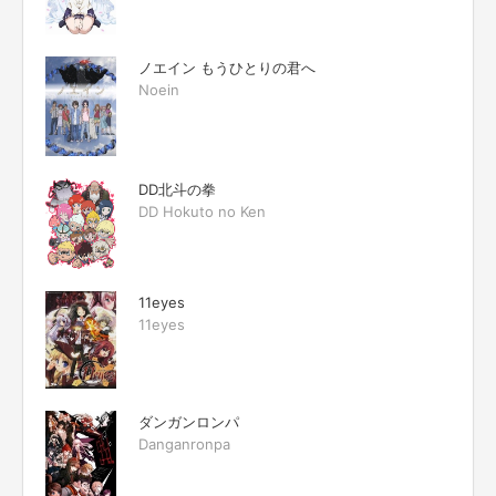
ノエイン もうひとりの君へ
Noein
DD北斗の拳
DD Hokuto no Ken
11eyes
11eyes
ダンガンロンパ
Danganronpa