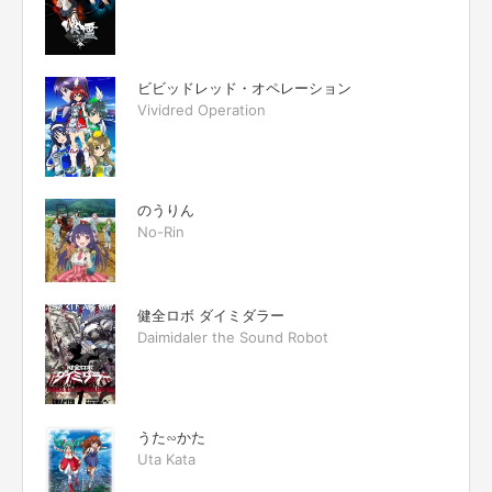
ビビッドレッド・オペレーション
Vividred Operation
のうりん
No-Rin
健全ロボ ダイミダラー
Daimidaler the Sound Robot
うた∽かた
Uta Kata