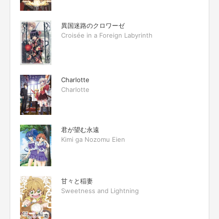
異国迷路のクロワーゼ
Croisée in a Foreign Labyrinth
Charlotte
Charlotte
君が望む永遠
Kimi ga Nozomu Eien
甘々と稲妻
Sweetness and Lightning