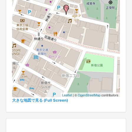
Leaflet
| ©
OpenStreetMap
contributors
大きな地図で見る (Full Screen)