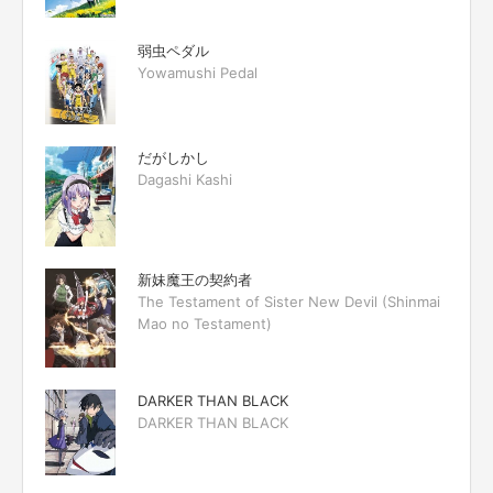
弱虫ペダル
Yowamushi Pedal
だがしかし
Dagashi Kashi
新妹魔王の契約者
The Testament of Sister New Devil (Shinmai
Mao no Testament)
DARKER THAN BLACK
DARKER THAN BLACK