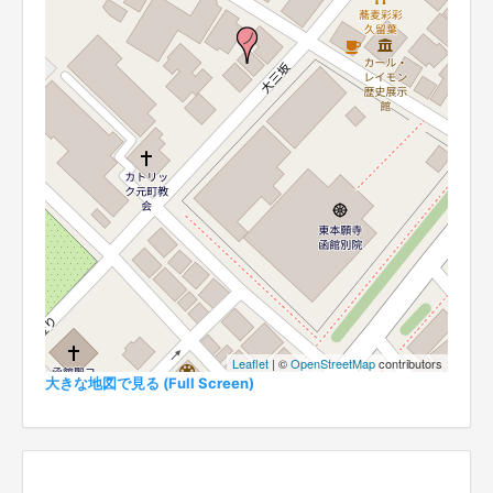
Leaflet
| ©
OpenStreetMap
contributors
大きな地図で見る (Full Screen)