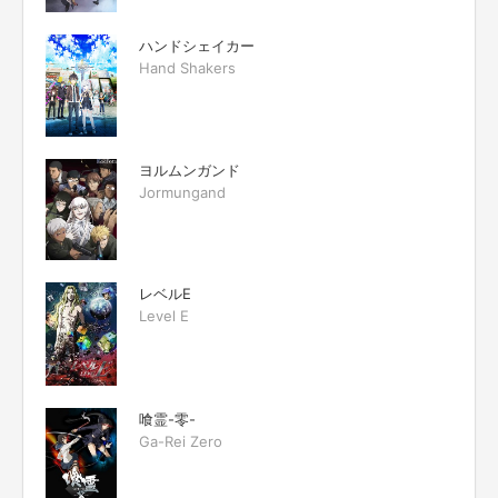
ハンドシェイカー
Hand Shakers
ヨルムンガンド
Jormungand
レベルE
Level E
喰霊-零-
Ga-Rei Zero