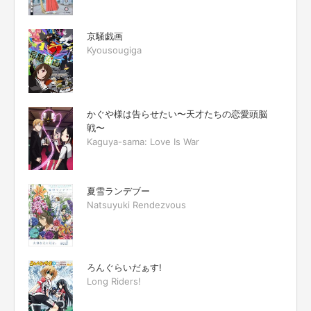
京騒戯画
Kyousougiga
かぐや様は告らせたい〜天才たちの恋愛頭脳
戦〜
Kaguya-sama: Love Is War
夏雪ランデブー
Natsuyuki Rendezvous
ろんぐらいだぁす!
Long Riders!