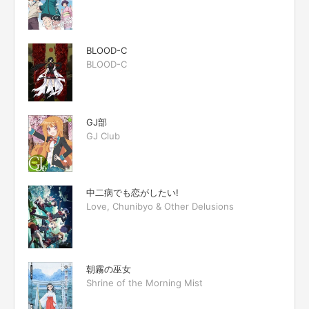
BLOOD-C
BLOOD-C
GJ部
GJ Club
中二病でも恋がしたい!
Love, Chunibyo & Other Delusions
朝霧の巫女
Shrine of the Morning Mist