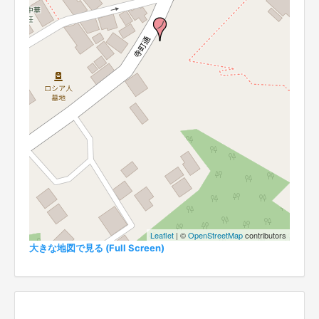
Leaflet
| ©
OpenStreetMap
contributors
大きな地図で見る (Full Screen)